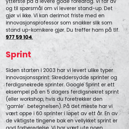
ytterste på å levere gode foredrag. Vi får av
og til spørsmål om vi leverer stand-up. Det
gjør vi ikke. Vi kan derimot friste med en
innovasjonsprofessor som snakker slik som
stand up-komikere gjør. Du treffer ham på tlf.
977 59 104
.
Sprint
Siden starten i 2003 har vi levert ulike typer
innovasjonssprint: Skreddersydde sprinter og
ferdigsnekrede sprinter. Google Sprint er ett
eksempel på en 5 dagers ferdigsnekret sprint
(eller workshop, hvis du foretrekker den
‘gamle’ betegnelsen). På det meste har vi
vært oppe i 60 sprinter i løpet av ett år. En av
de viktigste tingene bak en vellykket sprint er
god forberedelse. Vi har vært ute noen