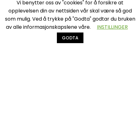
Vi benytter oss av "cookies" for å forsikre at
opplevelsen din av nettsiden vår skal være så god
som mulig. Ved å trykke på "Godta" godtar du bruken
av alle informasjonskapslene våre.
INSTILLINGER
GODTA
Vi jobber med to ting:
Å få våre kunder til å
lykkes med
innovasjon, og
utvikling av
innovasjonsfaget.